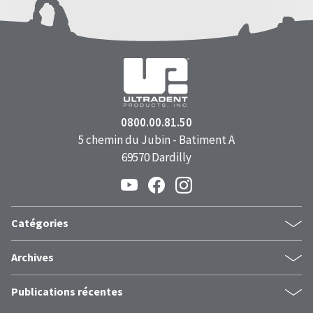
0800.00.81.50
5 chemin du Jubin - Batiment A
69570 Dardilly
Catégories
dentistes
Archives
esthétiquedentaire
juin 2026
composite
Publications récentes
mai 2026
nouveau