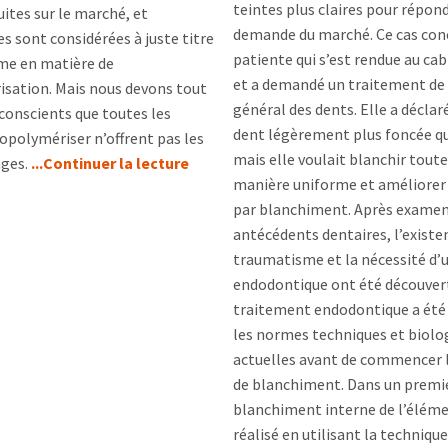
teintes plus claires pour répond
uites sur le marché, et
demande du marché. Ce cas con
es sont considérées à juste titre
patiente qui s’est rendue au ca
e en matière de
et a demandé un traitement de
sation. Mais nous devons tout
général des dents. Elle a déclar
conscients que toutes les
dent légèrement plus foncée qu
polymériser n’offrent pas les
mais elle voulait blanchir toute
ges.
...Continuer la lecture
manière uniforme et améliorer 
par blanchiment. Après examen
antécédents dentaires, l’existe
traumatisme et la nécessité d’
endodontique ont été découvert
traitement endodontique a été 
les normes techniques et biolo
actuelles avant de commencer 
de blanchiment. Dans un premie
blanchiment interne de l’éléme
réalisé en utilisant la techniqu