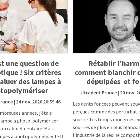
st une question de
Rétablir l’harm
tique ! Six critères
comment blanchir 
aluer des lampes à
dépulpées et fo
topolymériser
Ultradent France
| 20 nov. 2
France
| 24 nov. 2020 20:59:46
Les dents foncées peuvent souv
perçues comme des perturbati
mbreuses années, j’étais
sourire. Les temps modernes ex
a lampe à photo-polymériser
sourires de plus en plus blancs
on cabinet dentaire. Mais
l’industrie de la résine composi
lampes à photopolymériser LED