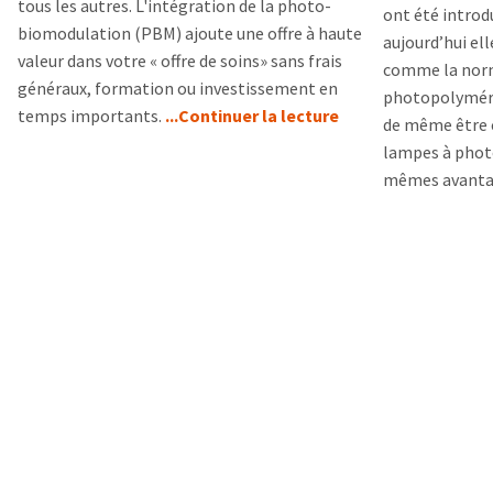
tous les autres. L'intégration de la photo-
ont été introd
biomodulation (PBM) ajoute une offre à haute
aujourd’hui ell
valeur dans votre « offre de soins» sans frais
comme la norm
généraux, formation ou investissement en
photopolyméri
temps importants.
...Continuer la lecture
de même être 
lampes à photo
mêmes avanta