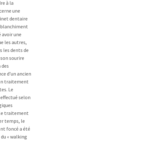
re à la
cerne une
binet dentaire
 blanchiment
é avoir une
e les autres,
s les dents de
son sourire
 des
nce d’un ancien
un traitement
es. Le
effectué selon
giques
le traitement
r temps, le
nt foncé a été
e du « walking