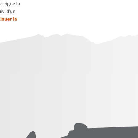
tteigne la
ivi d’un
tinuer la