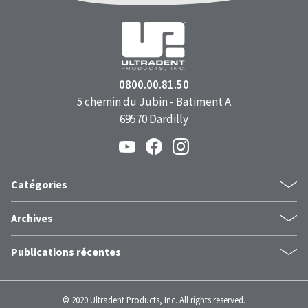
0800.00.81.50
5 chemin du Jubin - Batiment A
69570 Dardilly
Catégories
dentistes
Archives
esthétiquedentaire
juin 2026
composite
Publications récentes
mai 2026
nouveau
Le pouvoir d'un sourire : comment les expressions faciales
avril 2026
restauration
façonnent la santé mentale
mars 2026
restaurations
© 2020 Ultradent Products, Inc. All rights reserved.