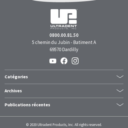
0800.00.81.50
5 chemin du Jubin - Batiment A
69570 Dardilly
Catégories
dentistes
Archives
esthétiquedentaire
juin 2026
composite
Publications récentes
mai 2026
nouveau
Le pouvoir d'un sourire : comment les expressions faciales
avril 2026
restauration
façonnent la santé mentale
mars 2026
restaurations
© 2020 Ultradent Products, Inc. All rights reserved.