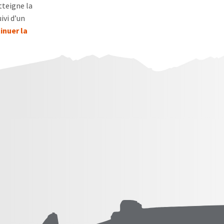
tteigne la
ivi d’un
tinuer la