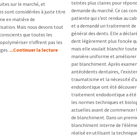
teintes plus claires pour répond
uites sur le marché, et
demande du marché. Ce cas con
es sont considérées à juste titre
patiente qui s’est rendue au ca
e en matière de
et a demandé un traitement de
sation. Mais nous devons tout
général des dents. Elle a déclar
conscients que toutes les
dent légèrement plus foncée qu
polymériser n’offrent pas les
mais elle voulait blanchir toute
ges.
...Continuer la lecture
manière uniforme et améliorer 
par blanchiment. Après examen
antécédents dentaires, l’existe
traumatisme et la nécessité d’
endodontique ont été découvert
traitement endodontique a été 
les normes techniques et biolo
actuelles avant de commencer 
de blanchiment. Dans un premie
blanchiment interne de l’éléme
réalisé en utilisant la techniqu