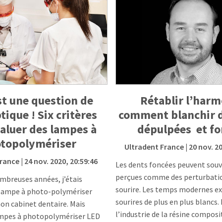
st une question de
Rétablir l’harm
tique ! Six critères
comment blanchir 
aluer des lampes à
dépulpées et fo
topolymériser
Ultradent France
| 20 nov. 2
France
| 24 nov. 2020, 20:59:46
Les dents foncées peuvent souv
perçues comme des perturbati
mbreuses années, j’étais
sourire. Les temps modernes ex
a lampe à photo-polymériser
sourires de plus en plus blancs
on cabinet dentaire. Mais
l’industrie de la résine composi
lampes à photopolymériser LED