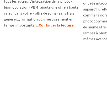
tous les autres. L'intégration de la photo-
ont été introd
biomodulation (PBM) ajoute une offre à haute
aujourd’hui ell
valeur dans votre « offre de soins» sans frais
comme la norm
généraux, formation ou investissement en
photopolyméri
temps importants.
...Continuer la lecture
de même être 
lampes à photo
mêmes avanta