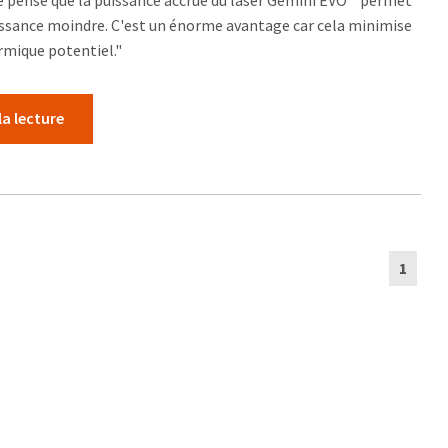
"Je pense que la puissance accrue du laser Gemini EVO™ permet
issance moindre. C'est un énorme avantage car cela minimise
mique potentiel."
la lecture
1