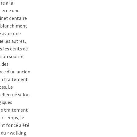
re à la
cerne une
binet dentaire
 blanchiment
é avoir une
e les autres,
s les dents de
son sourire
 des
nce d’un ancien
un traitement
es. Le
effectué selon
giques
le traitement
r temps, le
nt foncé a été
e du « walking