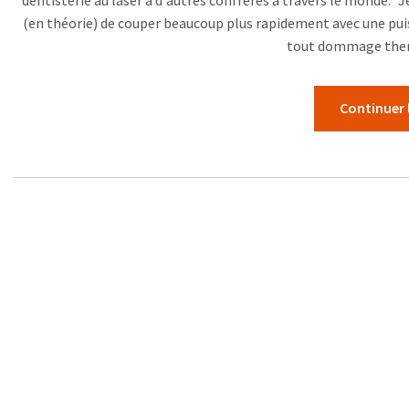
dentisterie au laser à d'autres confrères à travers le monde. 
(en théorie) de couper beaucoup plus rapidement avec une pu
tout dommage ther
Continuer 