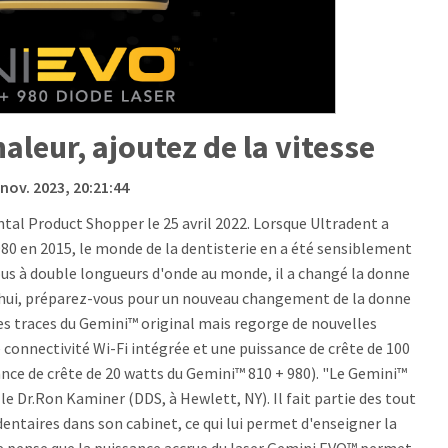
aleur, ajoutez de la vitesse
 nov. 2023, 20:21:44
ental Product Shopper le 25 avril 2022. Lorsque Ultradent a
 980 en 2015, le monde de la dentisterie en a été sensiblement
ous à double longueurs d'onde au monde, il a changé la donne
urd’hui, préparez-vous pour un nouveau changement de la donne
les traces du Gemini™ original mais regorge de nouvelles
onnectivité Wi-Fi intégrée et une puissance de crête de 100
ance de crête de 20 watts du Gemini™ 810 + 980). "Le Gemini™
é le Dr.Ron Kaminer (DDS, à Hewlett, NY). Il fait partie des tout
 dentaires dans son cabinet, ce qui lui permet d'enseigner la